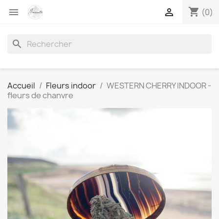
shopping_cart


(0)
search
Accueil
Fleurs indoor
WESTERN CHERRY INDOOR -
fleurs de chanvre